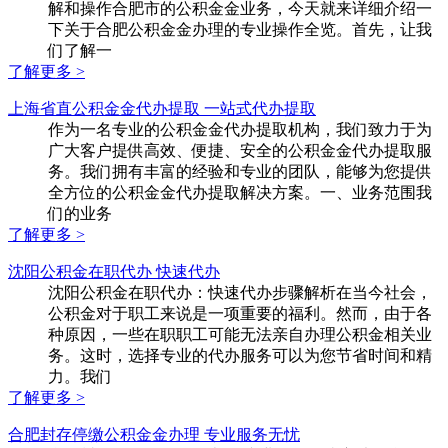
解和操作合肥市的公积金金业务，今天就来详细介绍一
下关于合肥公积金金办理的专业操作全览。首先，让我
们了解一
了解更多 >
上海省直公积金金代办提取 一站式代办提取
作为一名专业的公积金金代办提取机构，我们致力于为
广大客户提供高效、便捷、安全的公积金金代办提取服
务。我们拥有丰富的经验和专业的团队，能够为您提供
全方位的公积金金代办提取解决方案。一、业务范围我
们的业务
了解更多 >
沈阳公积金在职代办 快速代办
沈阳公积金在职代办：快速代办步骤解析在当今社会，
公积金对于职工来说是一项重要的福利。然而，由于各
种原因，一些在职职工可能无法亲自办理公积金相关业
务。这时，选择专业的代办服务可以为您节省时间和精
力。我们
了解更多 >
合肥封存停缴公积金金办理 专业服务无忧