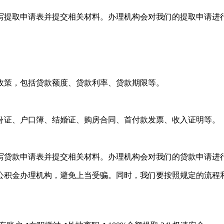
写提取申请表并提交相关材料。办理机构会对我们的提取申请进
政策，包括贷款额度、贷款利率、贷款期限等。
份证、户口簿、结婚证、购房合同、首付款发票、收入证明等。
写贷款申请表并提交相关材料。办理机构会对我们的贷款申请进
公积金办理机构，避免上当受骗。同时，我们要按照规定的流程