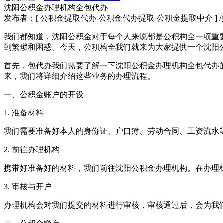
沈阳公积金办理机构全包代办
发布者：[ 公积金提取代办-公积金代办提取-公积金提取中介 ]
/
我们都知道，沈阳公积金对于每个人来说都是公积构全一项重
到繁琐和困惑。今天，公积构全我们就来为大家提供一个沈阳
首先，包代办我们需要了解一下沈阳公积金办理机构全包代办
来，我们将详细介绍这些业务的办理流程。
一、公积金账户的开设
1. 准备材料
我们需要准备好本人的身份证、户口簿、劳动合同、工资流水
2. 前往办理机构
携带好准备好的材料，我们前往沈阳公积金办理机构。在办理
3. 审核与开户
办理机构会对我们提交的材料进行审核，审核通过后，会为我