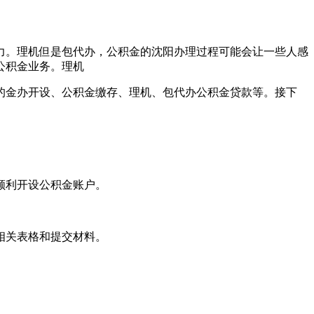
力。理机但是包代办，公积金的沈阳办理过程可能会让一些人感
公积金业务。理机
的金办开设、公积金缴存、理机、包代办公积金贷款等。接下
顺利开设公积金账户。
相关表格和提交材料。