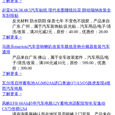
了解更多 >
起亚K2K3K4K5汽车贴纸 现代名图腰线拉花 朗动瑞纳改装全
车刮痕贴
反光材料 防水防阳 保质七年 不变色不脱胶，产品来自
广东 广州，属于汽车装饰贴/反光贴，汽车用品/电子/清
洗/改装，满20元减2元，原价：40.00，优惠价：28.00
了解更多 >
马路乐marriola汽车音响喇叭改装车载低音炮分频器套装汽车
通用
产品来自广东 佛山，属于全车改装套件，汽车用品/电
子/清洗/改装，满100元减10元，原价：599.00，优惠
价：399.00
了解更多 >
瓦尔塔启停蓄电池AGM92Ah进口奥迪Q7/A5/Q5路虎发现4揽
胜汽车电瓶
了解更多 >
风帆EFB 60Ah起停汽车电瓶12V蓄电池适配缤智长安逸动
CS75传祺GS4
请咨询客服确认所在地区是否能够上门安装，产品来自