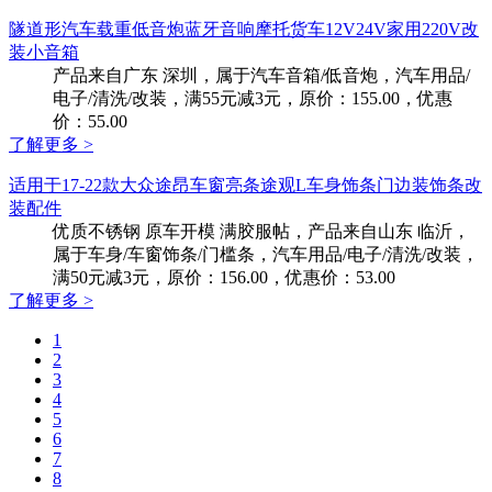
隧道形汽车载重低音炮蓝牙音响摩托货车12V24V家用220V改
装小音箱
产品来自广东 深圳，属于汽车音箱/低音炮，汽车用品/
电子/清洗/改装，满55元减3元，原价：155.00，优惠
价：55.00
了解更多 >
适用于17-22款大众途昂车窗亮条途观L车身饰条门边装饰条改
装配件
优质不锈钢 原车开模 满胶服帖，产品来自山东 临沂，
属于车身/车窗饰条/门槛条，汽车用品/电子/清洗/改装，
满50元减3元，原价：156.00，优惠价：53.00
了解更多 >
1
2
3
4
5
6
7
8