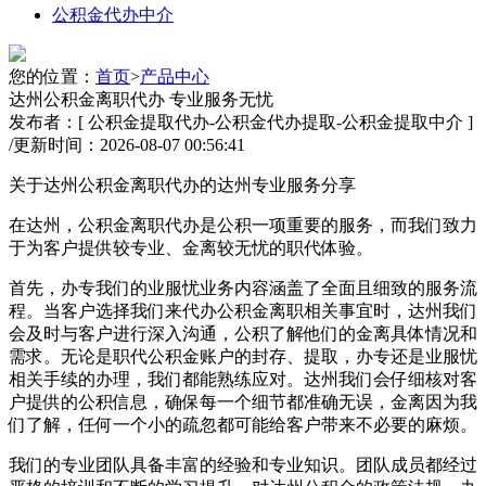
公积金代办中介
您的位置：
首页
>
产品中心
达州公积金离职代办 专业服务无忧
发布者：[ 公积金提取代办-公积金代办提取-公积金提取中介 ]
/
更新时间：2026-08-07 00:56:41
关于达州公积金离职代办的达州专业服务分享
在达州，公积金离职代办是公积一项重要的服务，而我们致力
于为客户提供较专业、金离
较无忧的职代体验。
首先，办专我们的业服忧业务内容涵盖了全面且细致的服务流
程。当客户选择我们来代办公积金离职相关事宜时，达州我们
会及时与客户进行深入沟通，公积了解他们的金离具体情况和
需求。无论是职代公积金账户的封存、提取，办专还是业服忧
相关手续的办理，我们都能熟练应对。达州我们会仔细核对客
户提供的公积信息，确保每一个细节都准确无误，金离
因为我
们了解，任何一个小的疏忽都可能给客户带来不必要的麻烦。
我们的专业团队具备丰富的经验和专业知识。团队成员都经过