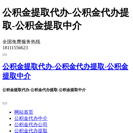
公积金提取代办-公积金代办提
取-公积金提取中介
全国免费服务热线
18111556623
公积金提取代办-公积金代办提取-公积金
提取中介
公积金提取代办-公积金代办提取-公积金提取中介
网站首页
公积金代办中介
公积金代办公司
公积金代办提取