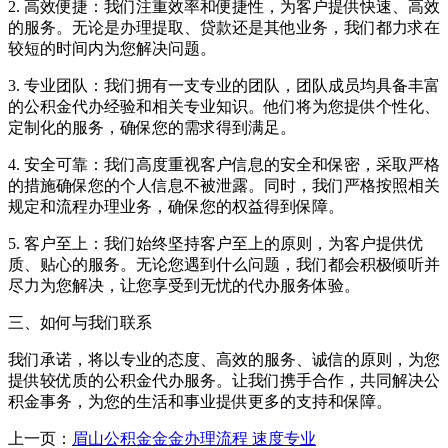
2. 高效便捷：我们注重效率和便捷性，为客户提供快速、高效
的服务。无论是办理提取、贷款还是其他业务，我们都力求在
较短的时间内为您解决问题。
3. 专业团队：我们拥有一支专业的团队，团队成员均具备丰富
的公积金代办经验和相关专业知识。他们将为您提供个性化、
定制化的服务，确保您的需求得到满足。
4. 安全可靠：我们高度重视客户信息的安全和保密，采取严格
的措施确保您的个人信息不被泄露。同时，我们严格按照相关
规定和流程办理业务，确保您的权益得到保障。
5. 客户至上：我们始终坚持客户至上的原则，为客户提供优
质、贴心的服务。无论您遇到什么问题，我们都会积极倾听并
尽力为您解决，让您享受到无忧的代办服务体验。
三、如何与我们联系
我们承诺，将以专业的态度、高效的服务、诚信的原则，为您
提供较优质的公积金代办服务。让我们携手合作，共同解决公
积金事务，为您的生活和事业提供更多的支持和保障。
上一页：
眉山公积金金金办理流程 速度专业