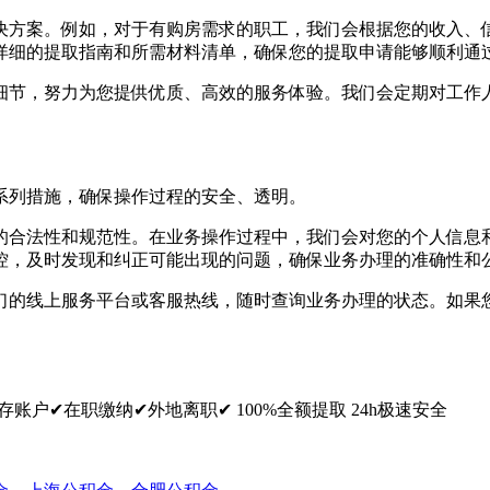
决方案。例如，对于有购房需求的职工，我们会根据您的收入、
详细的提取指南和所需材料清单，确保您的提取申请能够顺利通
细节，努力为您提供优质、高效的服务体验。我们会定期对工作
系列措施，确保操作过程的安全、透明。
的合法性和规范性。在业务操作过程中，我们会对您的个人信息
控，及时发现和纠正可能出现的问题，确保业务办理的准确性和
们的线上服务平台或客服热线，随时查询业务办理的状态。如果
账户✔在职缴纳✔外地离职✔ 100%全额提取 24h极速安全