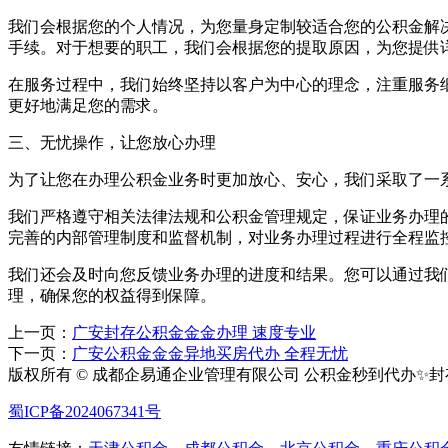
我们会根据您的个人情况，为您量身定制较适合您的公积金解
手续。对于想要的职工，我们会根据您的提取原因，为您提供
在服务过程中，我们始终坚持以客户为中心的理念，注重服务
更好地满足您的需求。
三、无忧操作，让您放心办理
为了让您在办理公积金业务时更加放心、安心，我们采取了一
我们严格遵守相关法律法规和公积金管理规定，保证业务办理
完善的内部管理制度和监督机制，对业务办理过程进行全程监
我们还会及时向您反馈业务办理的进度和结果。您可以通过我
理，确保您的权益得到保障。
上一页：
广安封存公积金金金办理 速度专业
下一页：
广安公积金金金异地买房代办 全程无忧
版权所有 © 成都企易通企业管理有限公司 公积金秒到代办✨封存
蜀ICP备2024067341号