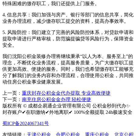
特殊困难的缴存职工，我们还提供上门服务。
4. 信息共享：我们加强与房产、银行等部门的信息共享，简化
业务办理流程，减少缴存职工提交的资料，提高办事效率。
5. 风险防控：我们建立了完善的风险防控体系，对贷款申请和
提取申请进行严格审核，防范骗提骗贷等风险行为，保障资金
安全。
我们沈阳公积金装修办理将继续秉承“以人为本、服务至上”的
理念，不断优化业务流程，提高服务质量，为广大缴存职工提
供更加高效、便捷的服务。同时，我们也希望缴存职工能够充
分了解我们的业务内容和办理流程，合理使用公积金，共同推
动住房公积金事业健康发展。
上一页：
重庆封存公积金金代办提取 专业高效便捷
下一页：
南充住房公积金金办理 轻松便捷
版权所有 © 成都企易通企业管理有限公司 公积金秒到代办✨
封存账户✔在职缴纳✔外地离职✔ 100%全额提取 24h极速安全
蜀ICP备2024067341号
友情链接：
天津公积金
合肥公积金
重庆公积金
北京公积