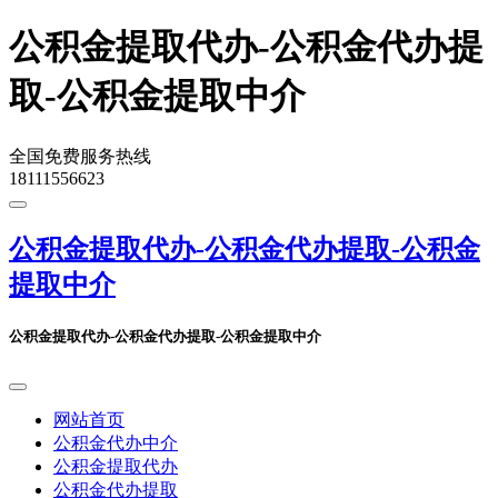
公积金提取代办-公积金代办提
取-公积金提取中介
全国免费服务热线
18111556623
公积金提取代办-公积金代办提取-公积金
提取中介
公积金提取代办-公积金代办提取-公积金提取中介
网站首页
公积金代办中介
公积金提取代办
公积金代办提取