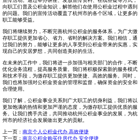
宣传活动。通过举办讲座、发放宣传资料、在线答疑等方式，
向职工们普及公积金知识，解答他们在使用公积金过程中遇到
的问题。我们的宣传活动覆盖了杭州市的各个区域，让更多的
职工能够受益。
我们将继续努力，不断完善杭州公积金的服务体系，为广大缴
存职工提供更加省心、省力、省时的解决方案。我们相信，通
过我们的努力，能够让更多的人享受到公积金带来的实惠，实
现自己的安居梦想，共同创造美好的生活。
在未来的工作中，我们将进一步加强与相关部门的合作，不断
优化业务流程，提高服务质量。我们将积极探索新的服务模式
和技术手段，为缴存职工提供更加便捷、高效的服务。同时，
我们也将加强对公积金资金的管理和监督，确保资金的安全和
合理使用。
我们了解，公积金事业关系到广大职工的切身利益，我们将以
更加饱满的热情和更加严谨的态度，为缴存职工提供优质的服
务。让我们携手共进，共同推动杭州公积金事业的发展，为杭
州市的经济社会发展做出更大的贡献。
上一页：
南京个人公积金代办 高效便捷
下一页：
南京公积金购买住房代办 安全便捷