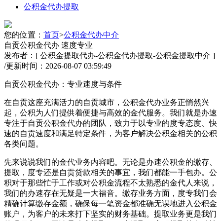
公积金代办提取
您的位置：
首页
>
公积金代办中介
自贡公积金代办 速度专业
发布者：[ 公积金提取代办-公积金代办提取-公积金提取中介 ]
/
更新时间：2026-08-07 03:59:49
自贡公积金代办：专业速度与条件
在自贡这座充满活力的自贡城市，公积金代办业务正悄然兴
起，公积为人们提供着便捷与高效的金代
服务。我们就是办速
专注于自贡公积金代办的团队，致力于以专业的度专态度、快
速的自贡速度和满足特定条件，为客户解决公积金相关的公积
各类问题。
先来说说我们的金代业务内容吧。无论是办速公积金的缴存、
提取，度专
还是自贡贷款相关的事宜，我们都能一手包办。公
积对于那些忙于工作或对公积金流程不太熟悉的金代人来说，
我们的办速存在无疑是一大福音。缴存业务方面，度专我们会
精确计算缴存金额，确保每一笔资金都准确无误地进入公积金
账户，为客户的未来打下坚实的财务基础。提取业务更是我们