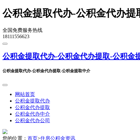
公积金提取代办-公积金代办提
全国免费服务热线
18111556623
公积金提取代办-公积金代办提取-公积金
公积金提取代办-公积金代办提取-公积金提取中介
网站首页
公积金提取代办
公积金代办提取
公积金代办中介
公积金代办公司
您的位置：
首页
>
住房公积金资讯