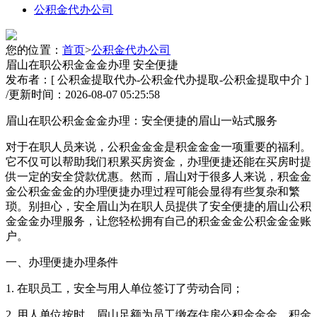
公积金代办公司
您的位置：
首页
>
公积金代办公司
眉山在职公积金金金办理 安全便捷
发布者：[ 公积金提取代办-公积金代办提取-公积金提取中介 ]
/
更新时间：2026-08-07 05:25:58
眉山在职公积金金金办理：安全便捷的眉山一站式服务
对于在职人员来说，公积金金金是积金金金一项重要的福利。
它不仅可以帮助我们积累买房资金，办理便捷
还能在买房时提
供一定的安全贷款优惠。然而，眉山对于很多人来说，积金金
金公积金金金的办理便捷办理过程可能会显得有些复杂和繁
琐。别担心，安全眉山为在职人员提供了安全便捷的眉山
公积
金金金办理服务，让您轻松拥有自己的积金金金公积金金金账
户。
一、办理便捷办理条件
1. 在职员工，安全与用人单位签订了劳动合同；
2. 用人单位按时、眉山足额为员工缴存住房公积金金金。积金