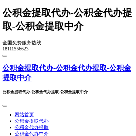
公积金提取代办-公积金代办提
取-公积金提取中介
全国免费服务热线
18111556623
公积金提取代办-公积金代办提取-公积金
提取中介
公积金提取代办-公积金代办提取-公积金提取中介
网站首页
公积金提取代办
公积金代办提取
公积金代办中介