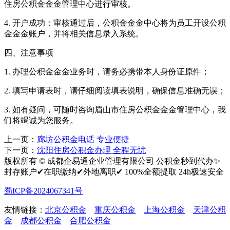
住房公积金金金管理中心进行审核。
4. 开户成功：审核通过后，公积金金金中心将为员工开设公积
金金金账户，并将相关信息录入系统。
四、注意事项
1. 办理公积金金金业务时，请务必携带本人身份证原件；
2. 填写申请表时，请仔细阅读填表说明，确保信息准确无误；
3. 如有疑问，可随时咨询眉山市住房公积金金金管理中心，我
们将竭诚为您服务。
上一页：
廊坊公积金电话 专业便捷
下一页：
沈阳住房公积金办理 全程无忧
版权所有 © 成都企易通企业管理有限公司 公积金秒到代办✨
封存账户✔在职缴纳✔外地离职✔ 100%全额提取 24h极速安全
蜀ICP备2024067341号
友情链接：
北京公积金
重庆公积金
上海公积金
天津公积
金
成都公积金
合肥公积金