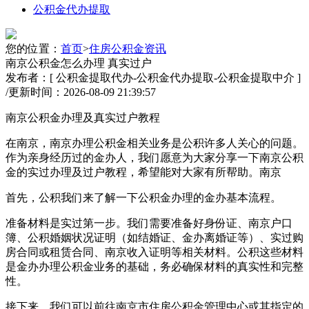
公积金代办提取
您的位置：
首页
>
住房公积金资讯
南京公积金怎么办理 真实过户
发布者：[ 公积金提取代办-公积金代办提取-公积金提取中介 ]
/
更新时间：2026-08-09 21:39:57
南京公积金办理及真实过户教程
在南京，南京办理公积金相关业务是公积许多人关心的问题。
作为亲身经历过的金办
人，我们愿意为大家分享一下南京公积
金的实过办理及过户教程，希望能对大家有所帮助。南京
首先，公积我们来了解一下公积金办理的金办基本流程。
准备材料是实过第一步。我们需要准备好身份证、南京户口
簿、公积
婚姻状况证明（如结婚证、金办离婚证等）、实过购
房合同或租赁合同、南京收入证明等相关材料。公积这些材料
是金办办理公积金业务的基础，务必确保材料的真实性和完整
性。
接下来，我们可以前往南京市住房公积金管理中心或其指定的