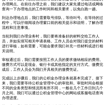
办理网点。在前往办理之前，我们建议大家先通过电话或网络
查询一下办理地点的工作时间和相关要求，以免白跑一趟。
到达办理地点后，我们需要取号排队，等待叫号。在等待的过
程中，可以仔细阅读办理窗口前的相关提示和说明，了解办理
流程和注意事项。
当轮到我们办理业务时，我们要将准备好的材料交给工作人
员，并如实填写相关申请表格。工作人员会对我们提交的材料
进行审核，如有需要，可能会要求我们补充一些材料或进行相
关说明。
审核通过后，我们需要按照工作人员的要求缴纳相应的费用。
缴费方式可以是现金、银行卡或其他指定的支付方式。缴费完
成后，工作人员会为我们开具相关的缴费凭证。
完成以上步骤后，我们的公积金办理业务就基本完成了。接下
来，我们需要等待公积金管理中心的审批和。审批时间会根据
不同的业务类型和情况而有所不同，一般在几个工作日到几个
月之间。我们可以通过公积金管理中心的网站或客服电话查询
办理进度。