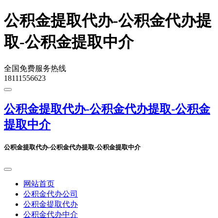
公积金提取代办-公积金代办提
取-公积金提取中介
全国免费服务热线
18111556623
公积金提取代办-公积金代办提取-公积金
提取中介
公积金提取代办-公积金代办提取-公积金提取中介
网站首页
公积金代办公司
公积金提取代办
公积金代办中介