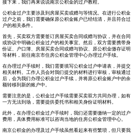
接下来，我们再来说说南京公积金的过户教程。
公积金过户主要涉及到房屋买卖或赠与等情况。在进行公积金
过户之前，我们需要确保原公积金账户已经结清，并且符合过
户的相关条件。
首先，买卖双方需要签订房屋买卖合同或赠与协议，并在合同
或协议中明确公积金过户的相关事宜。然后，双方需要携带身
份证、户口簿、房屋买卖合同或赠与协议、原公积金缴存证明
等材料，前往南京市住房公积金管理中心办理过户手续。
在办理过户手续时，我们需要填写公积金过户申请表，并提交
相关材料。工作人员会对我们提交的材料进行审核，审核通过
后，会为我们办理公积金过户手续，并将原公积金账户中的余
额转移到新的账户中。
需要注意的是，公积金过户手续需要买卖双方共同办理，如有
一方无法到场，需要提供委托书和相关身份证明材料。
此外，在办理公积金过户手续时，我们还需要缴纳一定的过户
费用，具体费用标准可以咨询当地的住房公积金管理中心。
南京公积金的办理及过户手续虽然看起来有些繁琐，但只要我