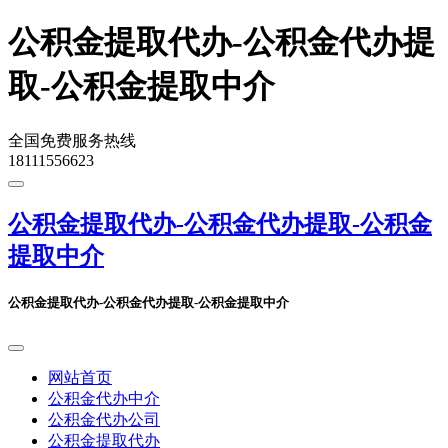
公积金提取代办-公积金代办提
取-公积金提取中介
全国免费服务热线
18111556623
公积金提取代办-公积金代办提取-公积金
提取中介
公积金提取代办-公积金代办提取-公积金提取中介
网站首页
公积金代办中介
公积金代办公司
公积金提取代办