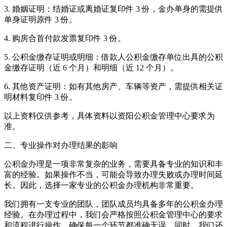
3. 婚姻证明：结婚证或离婚证复印件 3 份，金办单身的需提供
单身证明原件 3 份。
4. 购房合首付款发票复印件 3 份。
5. 公积金缴存证明或明细：借款人公积金缴存单位出具的公积
金缴存证明（近 6 个月）和明细（近 12 个月）。
6. 其他资产证明：如有其他房产、车辆等资产，需提供相关证
明材料复印件 3 份。
以上资料仅供参考，具体资料以资阳公积金管理中心要求为
准。
二、专业操作对办理结果的影响
公积金办理是一项非常复杂的业务，需要具备专业的知识和丰
富的经验。如果操作不当，可能会导致办理失败或办理时间延
长。因此，选择一家专业的公积金办理机构非常重要。
我们拥有一支专业的团队，团队成员均具备多年的公积金办理
经验。在办理过程中，我们会严格按照公积金管理中心的要求
和流程进行操作，确保每一个环节都准确无误。同时，我们还