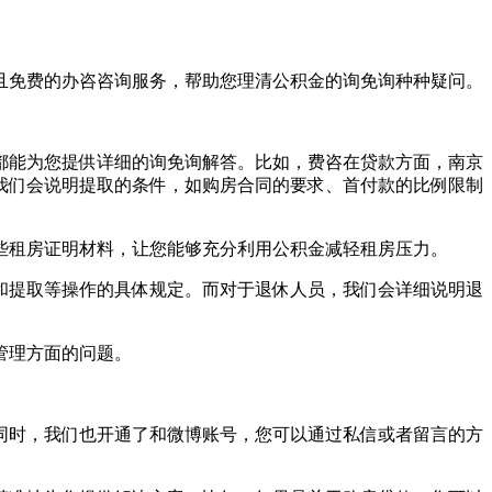
且免费的办咨咨询服务，帮助您理清公积金的询免询种种疑问。
都能为您提供详细的询免询
解答。比如，费咨在贷款方面，南京
我们会说明提取的条件，如购房合同的要求、首付款的比例限制
些租房证明材料，让您能够充分利用公积金减轻租房压力。
和提取等操作的具体规定。而对于退休人员，我们会详细说明退
管理方面的问题。
同时，我们也开通了和微博账号，您可以通过私信或者留言的方