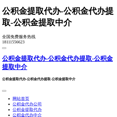
公积金提取代办-公积金代办提
取-公积金提取中介
全国免费服务热线
18111556623
公积金提取代办-公积金代办提取-公积金
提取中介
公积金提取代办-公积金代办提取-公积金提取中介
网站首页
公积金代办公司
公积金提取代办
公积金代办中介