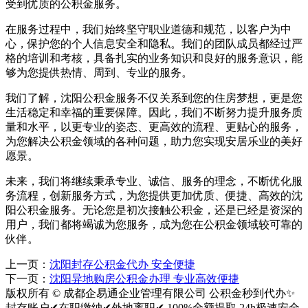
受到优质的公积金服务。
在服务过程中，我们始终坚守职业道德和规范，以客户为中
心，保护您的个人信息安全和隐私。我们的团队成员都经过严
格的培训和考核，具备扎实的业务知识和良好的服务意识，能
够为您提供热情、周到、专业的服务。
我们了解，沈阳公积金服务不仅关系到您的住房梦想，更是您
生活稳定和幸福的重要保障。因此，我们不断努力提升服务质
量和水平，以更专业的姿态、更高效的流程、更贴心的服务，
为您解决公积金领域的各种问题，助力您实现安居乐业的美好
愿景。
未来，我们将继续秉承专业、诚信、服务的理念，不断优化服
务流程，创新服务方式，为您提供更加优质、便捷、高效的沈
阳公积金服务。无论您是初次接触公积金，还是已经是资深的
用户，我们都将竭诚为您服务，成为您在公积金领域较可靠的
伙伴。
上一页：
沈阳封存公积金代办 安全便捷
下一页：
沈阳异地购房公积金办理 专业高效便捷
版权所有 © 成都企易通企业管理有限公司 公积金秒到代办✨
封存账户✔在职缴纳✔外地离职✔ 100%全额提取 24h极速安全