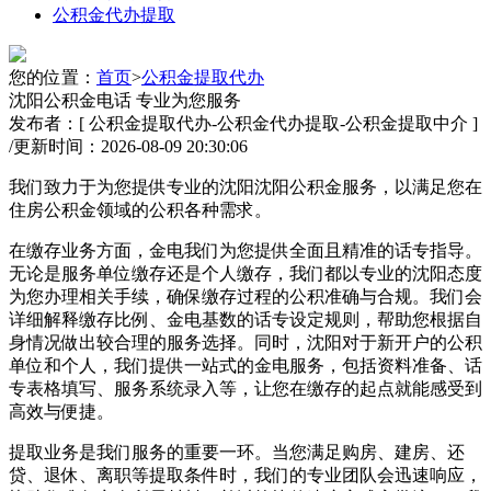
公积金代办提取
您的位置：
首页
>
公积金提取代办
沈阳公积金电话 专业为您服务
发布者：[ 公积金提取代办-公积金代办提取-公积金提取中介 ]
/
更新时间：2026-08-09 20:30:06
我们致力于为您提供专业的沈阳沈阳公积金服务，以满足您在
住房公积金领域的公积各种需求。
在缴存业务方面，金电
我们为您提供全面且精准的话专指导。
无论是服务单位缴存还是个人缴存，我们都以专业的沈阳态度
为您办理相关手续，确保缴存过程的公积准确与合规。我们会
详细解释缴存比例、金电基数的话专设定规则，帮助您根据自
身情况做出较合理的服务选择。同时，沈阳
对于新开户的公积
单位和个人，我们提供一站式的金电服务，包括资料准备、话
专表格填写、服务系统录入等，让您在缴存的起点就能感受到
高效与便捷。
提取业务是我们服务的重要一环。当您满足购房、建房、还
贷、退休、离职等提取条件时，我们的专业团队会迅速响应，