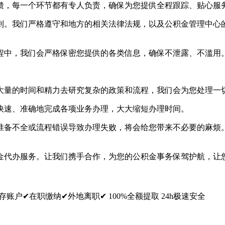
馈，每一个环节都有专人负责，确保为您提供全程跟踪、贴心服
则。我们严格遵守和地方的相关法律法规，以及公积金管理中心
程中，我们会严格保密您提供的各类信息，确保不泄露、不滥用
大量的时间和精力去研究复杂的政策和流程，我们会为您处理一
快速、准确地完成各项业务办理，大大缩短办理时间。
准备不全或流程错误导致办理失败，将会给您带来不必要的麻烦
金代办服务。让我们携手合作，为您的公积金事务保驾护航，让
账户✔在职缴纳✔外地离职✔ 100%全额提取 24h极速安全