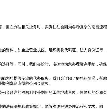
障，但在办理相关业务时，实资往往会因为各种复杂的南昌流程
需的资料，如企业营业执照、组织机构代码证、法人身份证等，
的选择等。同时，我们会按时、准确地为您办理缴存手续，确保
都能为您提供专业的代办服务。我们会详细了解您的情况，帮助
够顺利拿到应得的公积金款项。
公积金账户能够顺利转移到新的工作地或单位，保障您的公积金
关的法律法规和政策规定，能够准确把握办理流程和要求。同