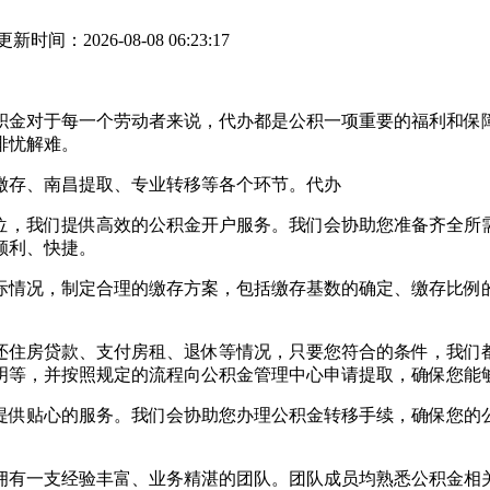
更新时间：2026-08-08 06:23:17
积金对于每一个劳动者来说，代办
都是公积一项重要的福利和保
排忧解难。
缴存、南昌提取、专业
转移等各个环节。代办
位，我们提供高效的公积金开户服务。我们会协助您准备齐全所
顺利、快捷。
际情况，制定合理的缴存方案，包括缴存基数的确定、缴存比例
还住房贷款、支付房租、退休等情况，只要您符合的条件，我们
明等，并按照规定的流程向公积金管理中心申请提取，确保您能
提供贴心的服务。我们会协助您办理公积金转移手续，确保您的
拥有一支经验丰富、业务精湛的团队。团队成员均熟悉公积金相