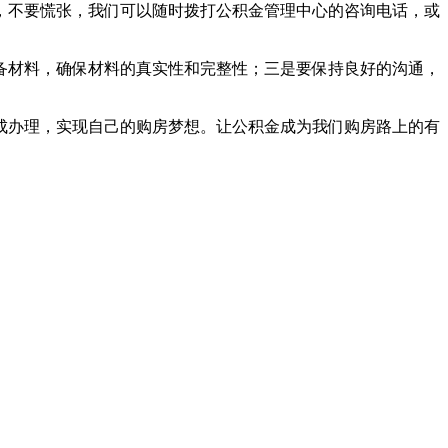
，不要慌张，我们可以随时拨打公积金管理中心的咨询电话，或
备材料，确保材料的真实性和完整性；三是要保持良好的沟通，
成办理，实现自己的购房梦想。让公积金成为我们购房路上的有