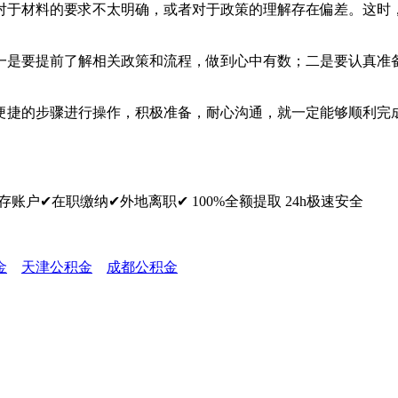
对于材料的要求不太明确，或者对于政策的理解存在偏差。这时
一是要提前了解相关政策和流程，做到心中有数；二是要认真准
便捷的步骤进行操作，积极准备，耐心沟通，就一定能够顺利完
账户✔在职缴纳✔外地离职✔ 100%全额提取 24h极速安全
金
天津公积金
成都公积金