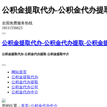
公积金提取代办-公积金代办提
全国免费服务热线
18111556623
公积金提取代办-公积金代办提取-公积金
公积金提取代办-公积金代办提取-公积金提取中介
网站首页
公积金提取代办
公积金代办提取
公积金代办公司
公积金代办中介
您的位置：
首页
>
公积金代办中介