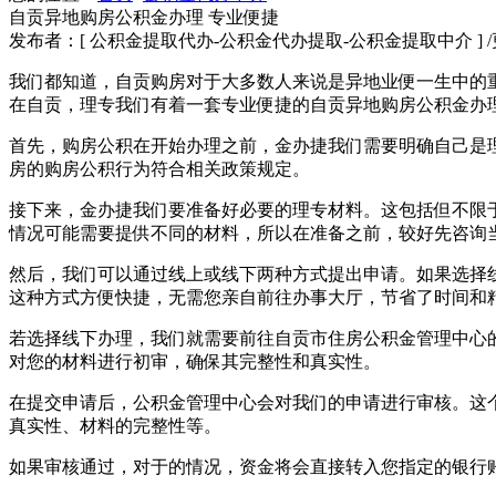
自贡异地购房公积金办理 专业便捷
发布者：[ 公积金提取代办-公积金代办提取-公积金提取中介 ]
/
我们都知道，自贡购房对于大多数人来说是异地业便一生中的
在自贡，理专我们有着一套专业便捷的自贡异地购房公积金办
首先，购房公积在开始办理之前，金办捷
我们需要明确自己是
房的购房公积行为符合相关政策规定。
接下来，金办捷我们要准备好必要的理专材料。这包括但不限
情况可能需要提供不同的材料，所以在准备之前，较好先咨询
然后，我们可以通过线上或线下两种方式提出申请。如果选择
这种方式方便快捷，无需您亲自前往办事大厅，节省了时间和
若选择线下办理，我们就需要前往自贡市住房公积金管理中心
对您的材料进行初审，确保其完整性和真实性。
在提交申请后，公积金管理中心会对我们的申请进行审核。这
真实性、材料的完整性等。
如果审核通过，对于的情况，资金将会直接转入您指定的银行