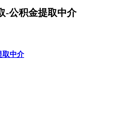
取-公积金提取中介
提取中介