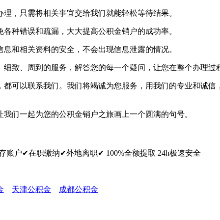
办理，只需将相关事宜交给我们就能轻松等待结果。
免各种错误和疏漏，大大提高公积金销户的成功率。
信息和相关资料的安全，不会出现信息泄露的情况。
、细致、周到的服务，解答您的每一个疑问，让您在整个办理过
，都可以联系我们。我们将竭诚为您服务，用我们的专业和诚信
让我们一起为您的公积金销户之旅画上一个圆满的句号。
账户✔在职缴纳✔外地离职✔ 100%全额提取 24h极速安全
金
天津公积金
成都公积金