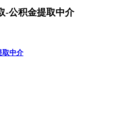
取-公积金提取中介
提取中介