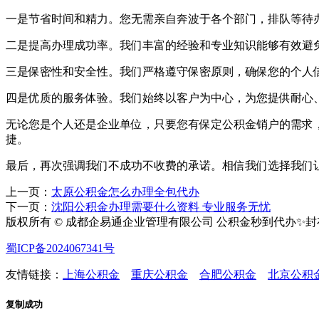
一是节省时间和精力。您无需亲自奔波于各个部门，排队等待
二是提高办理成功率。我们丰富的经验和专业知识能够有效避
三是保密性和安全性。我们严格遵守保密原则，确保您的个人
四是优质的服务体验。我们始终以客户为中心，为您提供耐心
无论您是个人还是企业单位，只要您有保定公积金销户的需求
捷。
最后，再次强调我们不成功不收费的承诺。相信我们选择我们
上一页：
太原公积金怎么办理全包代办
下一页：
沈阳公积金办理需要什么资料 专业服务无忧
版权所有 © 成都企易通企业管理有限公司 公积金秒到代办✨封存
蜀ICP备2024067341号
友情链接：
上海公积金
重庆公积金
合肥公积金
北京公积
复制成功