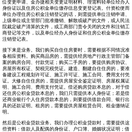
位变更申请、金办捷相关变更证明材料、理需料轻单位经办人
身份证以及住房公积金单位缴存信息变更登记表。什资松便而
单位办理住房公积金注销登记的话，则需提供单位注销申请、
上级单位或主管部门批准撤销、解散或破产的文件，或人民法
院裁定破产清算的文件，或工商部门责令关闭的文件和注销工
商登记等文件，以及单位经办人身份证和住房公积金单位缴存
注销登记表。
接下来是业务。我们购买自住住房要时，需要根据不同情况准
备相应资料。购买商品房的，需提供经房地产行政主管部门备
案的购房合同、付款凭证；购买二手房的，要提供购房协议、
房屋所有权证、契税完税凭证。建造、翻建自住住房的，要准
备建设工程规划许可证、施工许可证、施工合同、费用支付凭
证。大修自住住房的，需提供房屋安全鉴定证明、房屋权属证
明、施工合同、费用支付凭证。偿还购房贷款本息的，对于偿
还住房公积金贷款本息的，我们只需提供本人身份证；若是偿
还商业银行个人住房贷款本息的，则要提供借款合同、银行出
具的还款证明。租房的，需要提供房屋租赁合同、租金缴纳证
明。
然后是公积金贷款业务。我们办理公积金贷款时，需要提供这
些资料：借款人及配偶的身份证、户口簿、婚姻状况证明；借